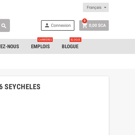
Français
0


Connexion
0,00 $CA

CARRIÈRES
BLOGUE
EZ-NOUS
EMPLOIS
BLOGUE
6 SEYCHELES