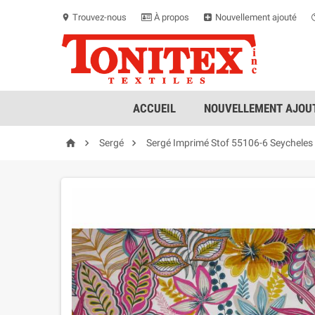
Trouvez-nous
À propos
Nouvellement ajouté
location_on
ACCUEIL
NOUVELLEMENT AJOUT



Sergé
Sergé Imprimé Stof 55106-6 Seycheles