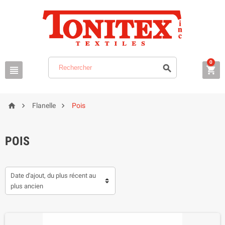
0






Flanelle
Pois
POIS
Date d'ajout, du plus récent au
plus ancien