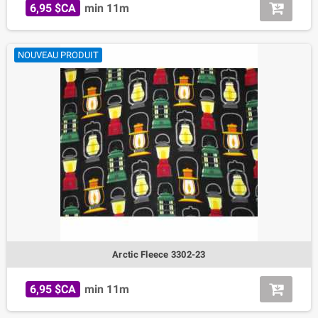
6,95 $CA
min 11m
NOUVEAU PRODUIT
Arctic Fleece 3302-23
6,95 $CA
min 11m