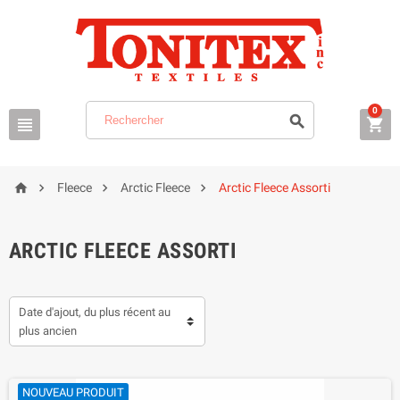
0







Fleece
Arctic Fleece
Arctic Fleece Assorti
ARCTIC FLEECE ASSORTI
Date d'ajout, du plus récent au
plus ancien
NOUVEAU PRODUIT