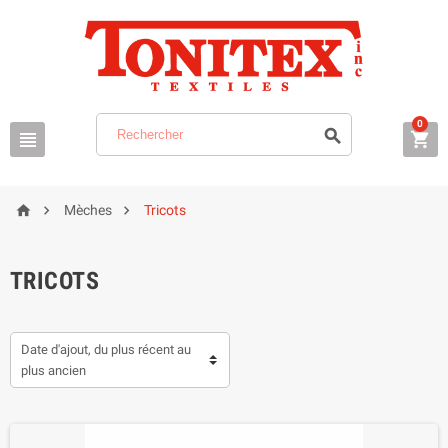
0






Mèches
Tricots
TRICOTS
Date d'ajout, du plus récent au
plus ancien