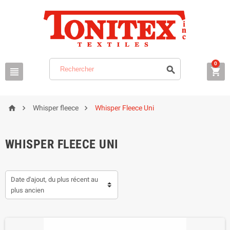
0






Whisper fleece
Whisper Fleece Uni
WHISPER FLEECE UNI
Date d'ajout, du plus récent au
plus ancien