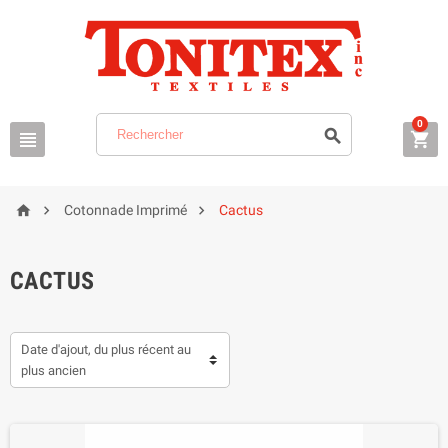
0






Cotonnade Imprimé
Cactus
CACTUS
Date d'ajout, du plus récent au
plus ancien