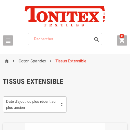
0






Coton Spandex
Tissus Extensible
TISSUS EXTENSIBLE
Date d'ajout, du plus récent au
plus ancien