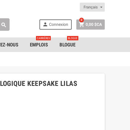
Français
0


Connexion
0,00 $CA

CARRIÈRES
BLOGUE
EZ-NOUS
EMPLOIS
BLOGUE
LOGIQUE KEEPSAKE LILAS