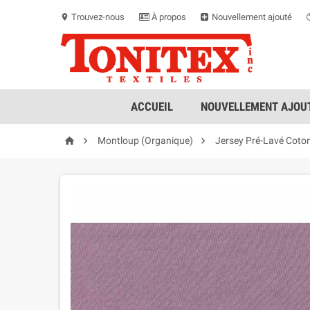
Trouvez-nous
À propos
Nouvellement ajouté
location_on
ACCUEIL
NOUVELLEMENT AJOUT



Montloup (Organique)
Jersey Pré-Lavé Coton