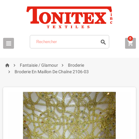
0






Fantaisie / Glamour
Broderie

Broderie En Maillon De Chaîne 2106-03