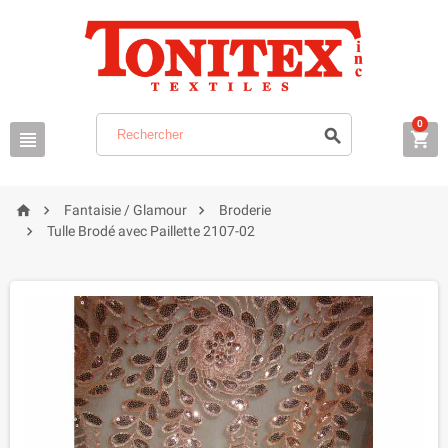
0






Fantaisie / Glamour
Broderie

Tulle Brodé avec Paillette 2107-02