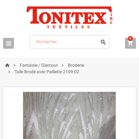
0






Fantaisie / Glamour
Broderie

Tulle Brodé avec Paillette 2109-02