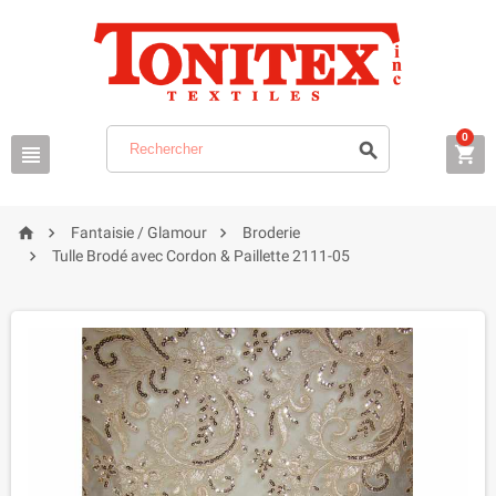
0






Fantaisie / Glamour
Broderie

Tulle Brodé avec Cordon & Paillette 2111-05