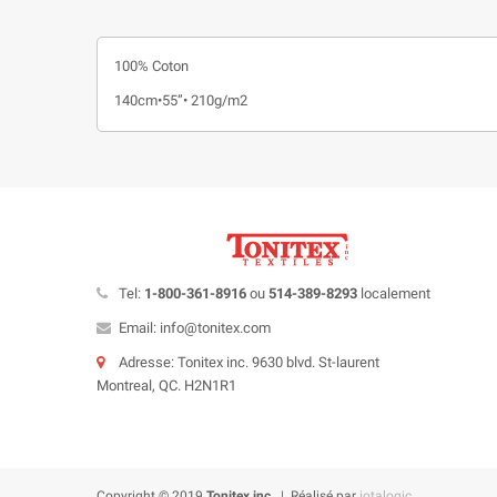
100% Coton
140cm•55”• 210g/m2
Tel:
1-800-361-8916
ou
514-389-8293
localement
Email: info@tonitex.com
Adresse: Tonitex inc. 9630 blvd. St-laurent
Montreal, QC. H2N1R1
Copyright © 2019
Tonitex inc.
| Réalisé par
iotalogic