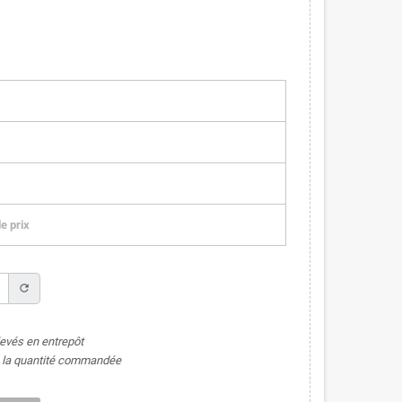
e prix
refresh
levés en entrepôt
de la quantité commandée