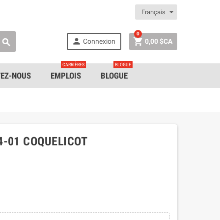
Français
0


Connexion
0,00 $CA

CARRIÈRES
BLOGUE
EZ-NOUS
EMPLOIS
BLOGUE
4-01 COQUELICOT