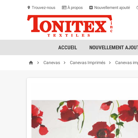
Trouvez-nous
À propos
Nouvellement ajouté
location_on
ACCUEIL
NOUVELLEMENT AJOUT




Canevas
Canevas Imprimés
Canevas im