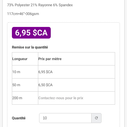
73% Polyester 21% Rayonne 6% Spandex
117cm•46”•306gsm
6,95 $CA
Remise sur la quantité
Longueur
Prix par mètre
10 m
6,95 $CA
50 m
6,50 $CA
200 m
Contactez-nous pour le prix
refresh
Quantité