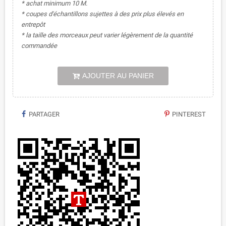
* achat minimum 10 M.
* coupes d'échantillons sujettes à des prix plus élevés en
entrepôt
* la taille des morceaux peut varier légèrement de la quantité
commandée
AJOUTER AU PANIER
PARTAGER
PINTEREST