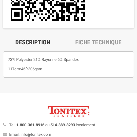
DESCRIPTION
FICHE TECHNIQUE
73% Polyester 21% Rayonne 6% Spandex
117cm•46”•306gsm
Tel:
1-800-361-8916
ou
514-389-8293
localement
Email: info@tonitex.com