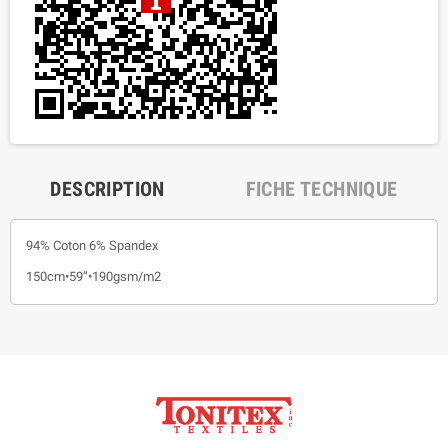
DESCRIPTION
FICHE TECHNIQUE
94% Coton 6% Spandex
150cm•59”•190gsm/m2