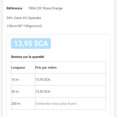
Référence
7804-23C Rose/Orange
94% Coton 6% Spandex
150cm•59”•190gsm/m2
13,95 $CA
Remise sur la quantité
Longueur
Prix par mètre
10 m
13,95 $CA
50 m
13,50 $CA
200 m
Contactez-nous pour le prix