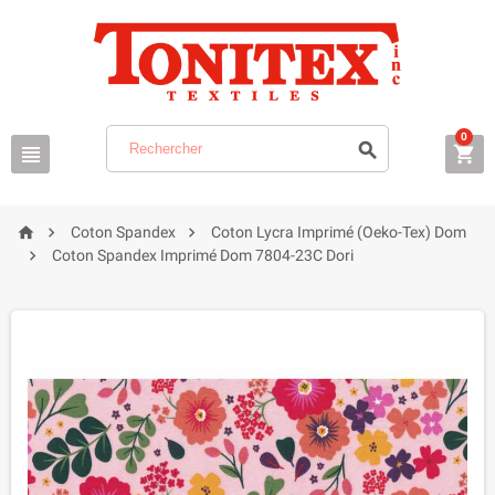
0






Coton Spandex
Coton Lycra Imprimé (Oeko-Tex) Dom

Coton Spandex Imprimé Dom 7804-23C Dori