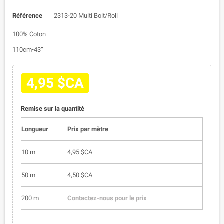
Référence
2313-20 Multi Bolt/Roll
100% Coton
110cm•43”
4,95 $CA
Remise sur la quantité
Longueur
Prix par mètre
10 m
4,95 $CA
50 m
4,50 $CA
200 m
Contactez-nous pour le prix