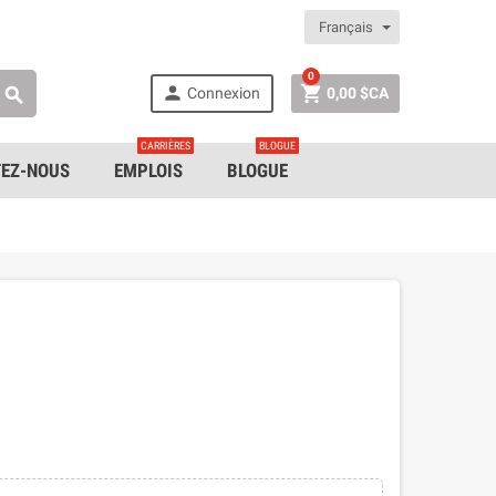
Français
0


Connexion
0,00 $CA

CARRIÈRES
BLOGUE
EZ-NOUS
EMPLOIS
BLOGUE