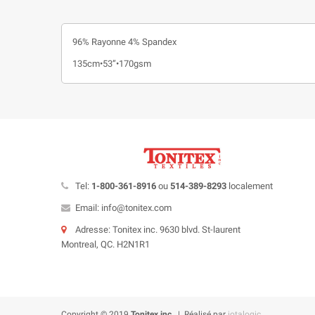
96% Rayonne 4% Spandex
135cm•53”•170gsm
Tel:
1-800-361-8916
ou
514-389-8293
localement
Email: info@tonitex.com
Adresse: Tonitex inc. 9630 blvd. St-laurent
Montreal, QC. H2N1R1
Copyright © 2019
Tonitex inc.
| Réalisé par
iotalogic