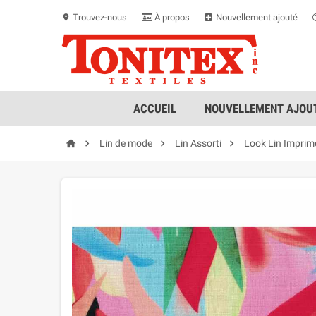
Trouvez-nous
À propos
Nouvellement ajouté
location_on
ACCUEIL
NOUVELLEMENT AJOUT




Lin de mode
Lin Assorti
Look Lin Imprim