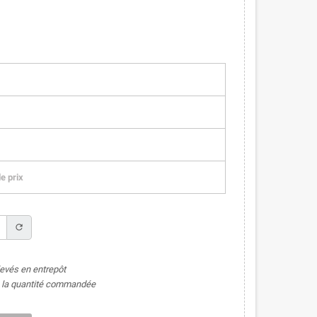
e prix
refresh
levés en entrepôt
de la quantité commandée