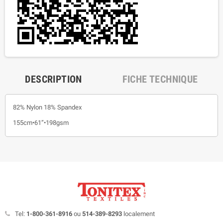
DESCRIPTION
FICHE TECHNIQUE
82% Nylon 18% Spandex
155cm•61”•198gsm
Tel:
1-800-361-8916
ou
514-389-8293
localement