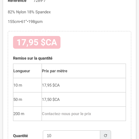
Référence
7289-7
82% Nylon 18% Spandex
155cm•61”•198gsm
17,95 $CA
Remise sur la quantité
Longueur
Prix par mètre
10 m
17,95 $CA
50 m
17,50 $CA
200 m
Contactez-nous pour le prix
refresh
Quantité