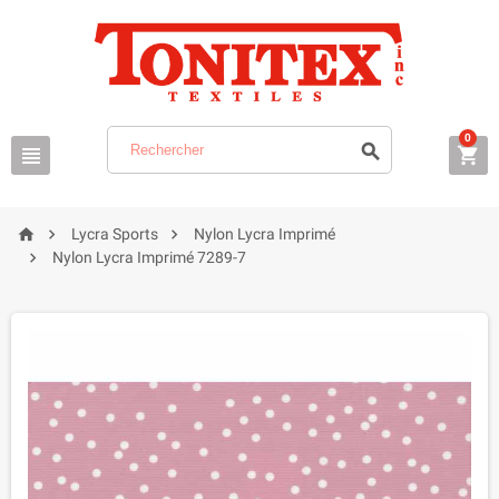
0






Lycra Sports
Nylon Lycra Imprimé

Nylon Lycra Imprimé 7289-7