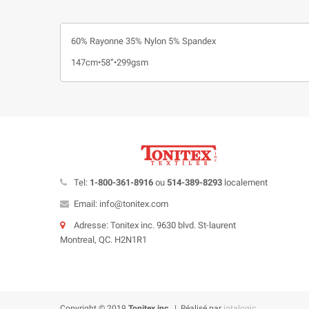
60% Rayonne 35% Nylon 5% Spandex
147cm•58”•299gsm
Tel:
1-800-361-8916
ou
514-389-8293
localement
Email: info@tonitex.com
Adresse: Tonitex inc. 9630 blvd. St-laurent
Montreal, QC. H2N1R1
Copyright © 2019
Tonitex inc.
| Réalisé par
iotalogic