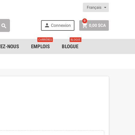
Français
0


Connexion
0,00 $CA

CARRIÈRES
BLOGUE
EZ-NOUS
EMPLOIS
BLOGUE