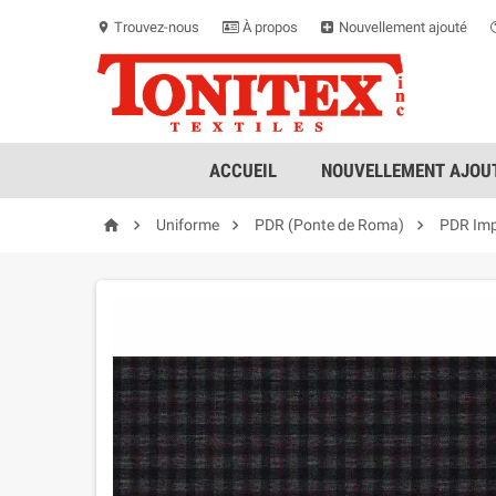
Trouvez-nous
À propos
Nouvellement ajouté
location_on
ACCUEIL
NOUVELLEMENT AJOUT




Uniforme
PDR (Ponte de Roma)
PDR Imp