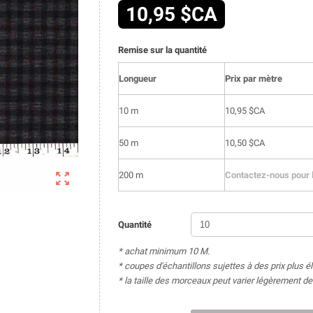
10,95 $CA
Remise sur la quantité
Longueur
Prix par mètre
10 m
10,95 $CA
50 m
10,50 $CA

200 m
Contactez-nous pour l
Quantité
* achat minimum 10 M.
* coupes d'échantillons sujettes à des prix plus é
* la taille des morceaux peut varier légèrement 