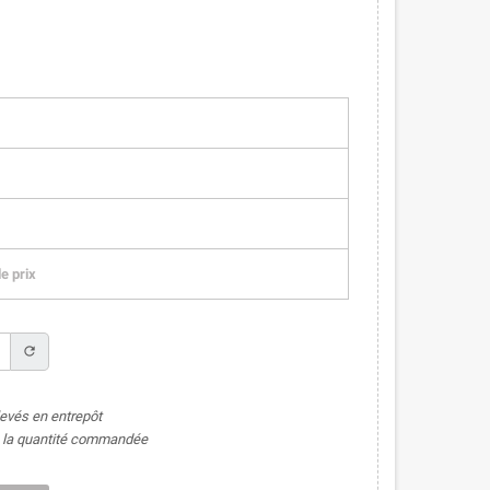
e prix
refresh
levés en entrepôt
de la quantité commandée