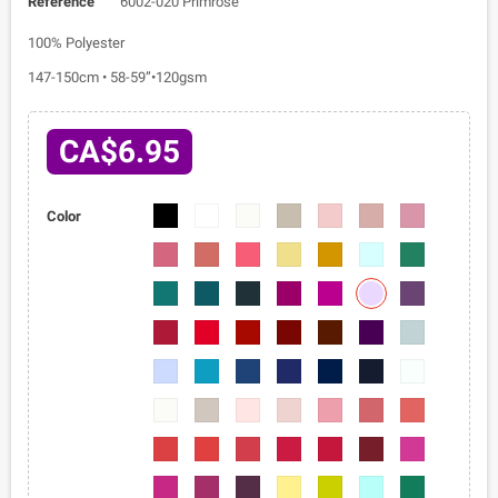
Reference
6002-020 Primrose
100% Polyester
147-150cm • 58-59”•120gsm
CA$6.95
6002-
6002-
6002-
6002-
6002-
6002-
6002-
Color
01
02
03
04
05
06
07
6002-
6002-
6002-
6002-
6002-
6002-
6002-
08
09
010
011
012
013
014
6002-
6002-
6002-
6002-
6002-
6002-
6002-
020
015
016
017
018
019
021
6002-
6002-
6002-
6002-
6002-
6002-
6002-
022
023
024
025
026
027
028
6002-
6002-
6002-
6002-
6002-
6002-
6002-
029
030
031
032
033
034
035
6002-
6002-
6002-
6002-
6002-
6002-
6002-
036
037
038
039
040
041
042
6002-
6002-
6002-
6002-
6002-
6002-
6002-
043
044
045
046
047
048
049
6002-
6002-
6002-
6002-
6002-
6002-
6002-