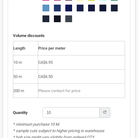
050
051
052
053
054
055
056
6002-
6002-
6002-
6002-
6002-
6002-
6002-
057
058
059
060
061
062
063
6002-
6002-
6002-
064
065
066
Volume discounts
Length
Price per meter
10 m
CA$6.95
50 m
CA$6.50
200 m
Please contact for price
refresh
Quantity
* minimum purchase 10 M.
* sample cuts subject to higher pricing in warehouse
* bolt size might vary slightly from ordered QTY