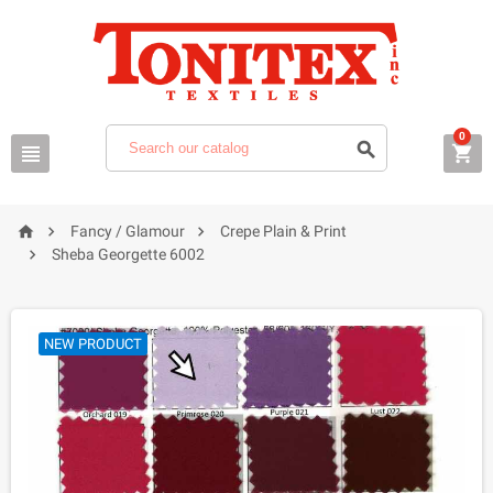
0






Fancy / Glamour
Crepe Plain & Print

Sheba Georgette 6002
NEW PRODUCT