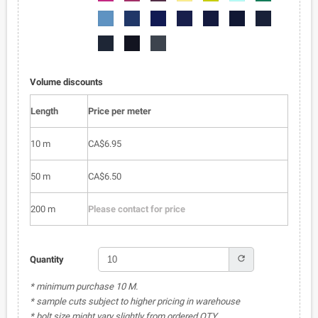
050
051
052
053
054
055
056
6002-
6002-
6002-
6002-
6002-
6002-
6002-
057
058
059
060
061
062
063
6002-
6002-
6002-
064
065
066
Volume discounts
Length
Price per meter
10 m
CA$6.95
50 m
CA$6.50
200 m
Please contact for price
refresh
Quantity
* minimum purchase 10 M.
* sample cuts subject to higher pricing in warehouse
* bolt size might vary slightly from ordered QTY