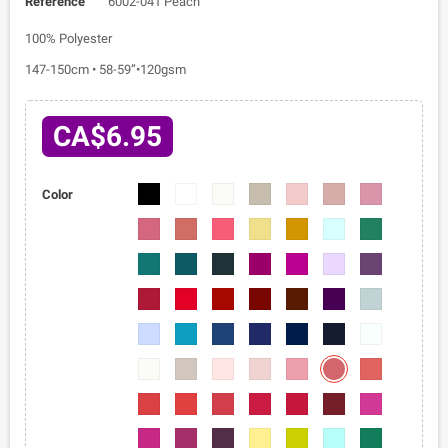
Reference
6002-041 Peach
100% Polyester
147-150cm • 58-59”•120gsm
CA$6.95
6002-
6002-
6002-
6002-
6002-
6002-
6002-
Color
01
02
03
04
05
06
07
6002-
6002-
6002-
6002-
6002-
6002-
6002-
08
09
010
011
012
013
014
6002-
6002-
6002-
6002-
6002-
6002-
6002-
015
016
017
018
019
020
021
6002-
6002-
6002-
6002-
6002-
6002-
6002-
022
023
024
025
026
027
028
6002-
6002-
6002-
6002-
6002-
6002-
6002-
029
030
031
032
033
034
035
6002-
6002-
6002-
6002-
6002-
6002-
6002-
041
036
037
038
039
040
042
6002-
6002-
6002-
6002-
6002-
6002-
6002-
043
044
045
046
047
048
049
6002-
6002-
6002-
6002-
6002-
6002-
6002-