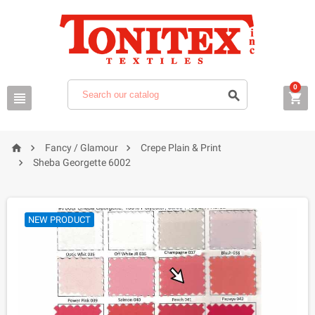
0






Fancy / Glamour
Crepe Plain & Print

Sheba Georgette 6002
NEW PRODUCT