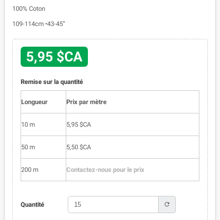
100% Coton
109-114cm •43-45”
5,95 $CA
Remise sur la quantité
Longueur
Prix par mètre
10 m
5,95 $CA
50 m
5,50 $CA
200 m
Contactez-nous pour le prix
refresh
Quantité