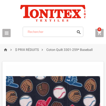
0






$ PRIX RÉDUITS
Coton Quilt 3301-259* Baseball