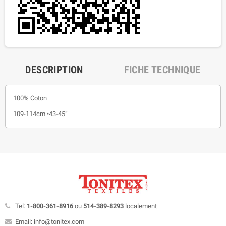
DESCRIPTION
FICHE TECHNIQUE
100% Coton
109-114cm •43-45”
Tel:
1-800-361-8916
ou
514-389-8293
localement
Email: info@tonitex.com