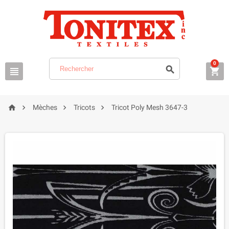
0







Mèches
Tricots
Tricot Poly Mesh 3647-3