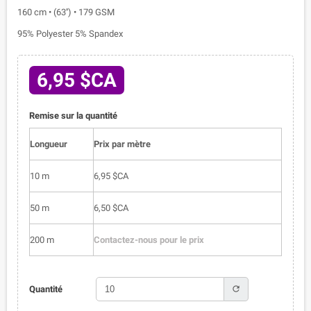
160 cm • (63'') • 179 GSM
95% Polyester 5% Spandex
6,95 $CA
Remise sur la quantité
Longueur
Prix par mètre
10 m
6,95 $CA
50 m
6,50 $CA
200 m
Contactez-nous pour le prix
refresh
Quantité