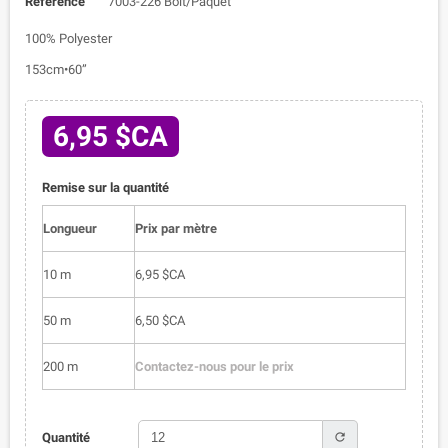
Référence
7003-226 Bolt/Paquet
100% Polyester
153cm•60”
6,95 $CA
Remise sur la quantité
Longueur
Prix par mètre
10 m
6,95 $CA
50 m
6,50 $CA
200 m
Contactez-nous pour le prix
refresh
Quantité