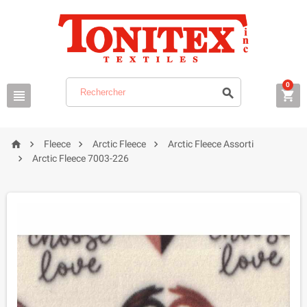
0







Fleece
Arctic Fleece
Arctic Fleece Assorti

Arctic Fleece 7003-226