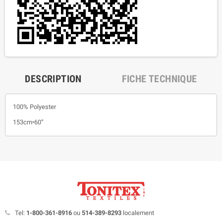
DESCRIPTION
FICHE TECHNIQUE
100% Polyester
153cm•60”
Tel:
1-800-361-8916
ou
514-389-8293
localement