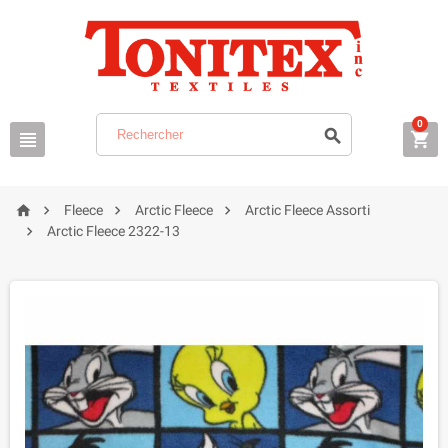
0







Fleece
Arctic Fleece
Arctic Fleece Assorti

Arctic Fleece 2322-13