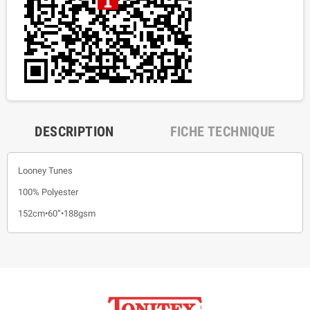
DESCRIPTION
FICHE TECHNIQUE
Looney Tunes
100% Polyester
152cm•60”•188gsm