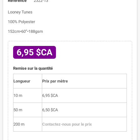
Référence
2322-13
Looney Tunes
100% Polyester
152cm•60”•188gsm
6,95 $CA
Remise sur la quantité
Longueur
Prix par mètre
10 m
6,95 $CA
50 m
6,50 $CA
200 m
Contactez-nous pour le prix