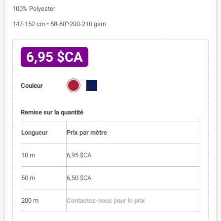
100% Polyester
147-152 cm • 58-60''•200-210 gsm
6,95 $CA
2320-
2320-
Couleur
01
02
Remise sur la quantité
Longueur
Prix par mètre
10 m
6,95 $CA
50 m
6,50 $CA
200 m
Contactez-nous pour le prix