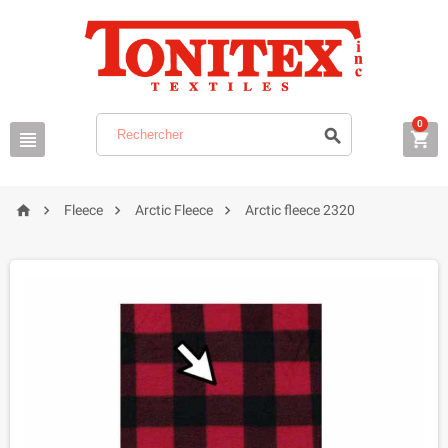
0







Fleece
Arctic Fleece
Arctic fleece 2320