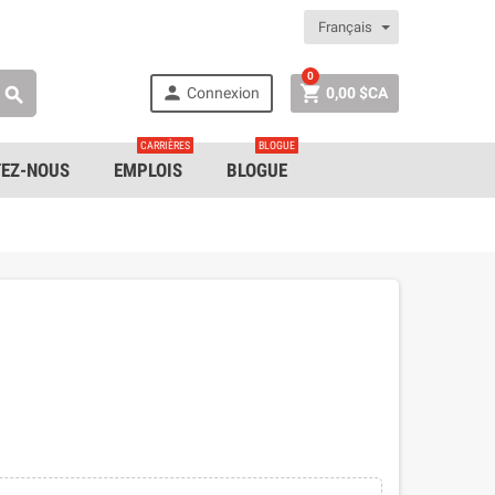
Français
0


Connexion
0,00 $CA

CARRIÈRES
BLOGUE
EZ-NOUS
EMPLOIS
BLOGUE