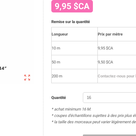
9,95 $CA
Remise sur la quantité
Longueur
Prix par mètre
10 m
9,95 $CA
50 m
9,50 $CA

200 m
Contactez-nous pour l
Quantité
* achat minimum 16 M.
* coupes d'échantillons sujettes à des prix plus é
* la taille des morceaux peut varier légèrement 