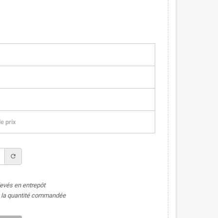
e prix
refresh
levés en entrepôt
de la quantité commandée