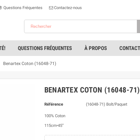
Questions Fréquentes
Contactez-nous
É!
QUESTIONS FRÉQUENTES
À PROPOS
CONTACT

Benartex Coton (16048-71)
BENARTEX COTON (16048-71)
Référence
(16048-71) Bolt/Paquet
100% Coton
115cm•45”