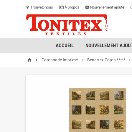
Trouvez-nous
À propos
Nouvellement ajouté
location_on
ACCUEIL
NOUVELLEMENT AJOUT



Cotonnade Imprimé
Benartex Coton *****