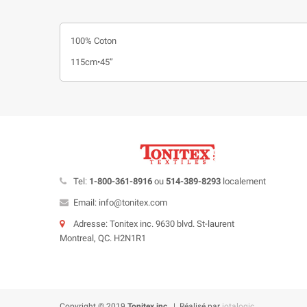
100% Coton
115cm•45”
Tel:
1-800-361-8916
ou
514-389-8293
localement
Email: info@tonitex.com
Adresse: Tonitex inc. 9630 blvd. St-laurent
Montreal, QC. H2N1R1
Copyright © 2019
Tonitex inc.
| Réalisé par
iotalogic