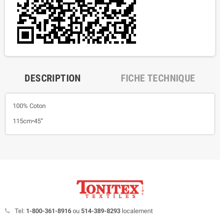
DESCRIPTION
FICHE TECHNIQUE
100% Coton
115cm•45”
Tel:
1-800-361-8916
ou
514-389-8293
localement