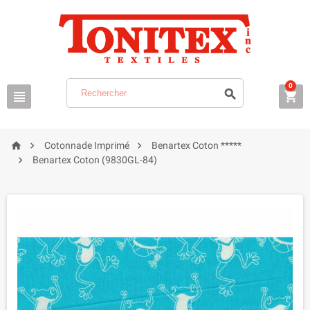
0






Cotonnade Imprimé
Benartex Coton *****

Benartex Coton (9830GL-84)