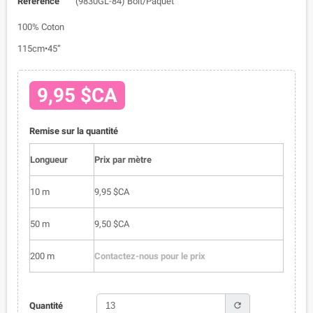
Référence
(9830GL-84) Bolt/Paquet
100% Coton
115cm•45”
9,95 $CA
Remise sur la quantité
Longueur
Prix par mètre
10 m
9,95 $CA
50 m
9,50 $CA
200 m
Contactez-nous pour le prix
refresh
Quantité