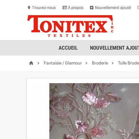
Trouvez-nous
À propos
Nouvellement ajouté
location_on
ACCUEIL
NOUVELLEMENT AJOUT




Fantaisie / Glamour
Broderie
Tulle Brod