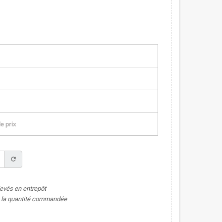
e prix
refresh
levés en entrepôt
de la quantité commandée