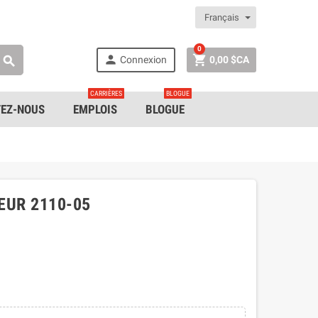
Français
0


Connexion
0,00 $CA

CARRIÈRES
BLOGUE
EZ-NOUS
EMPLOIS
BLOGUE
EUR 2110-05