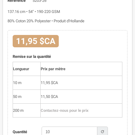
Référence
5203-26
137.16 cm • 54" • 190-220 GSM
80% Coton 20% Polyester • Produit d'Hollande
11,95 $CA
Remise sur la quantité
Longueur
Prix par mètre
10 m
11,95 $CA
50 m
11,50 $CA
200 m
Contactez-nous pour le prix
refresh
Quantité