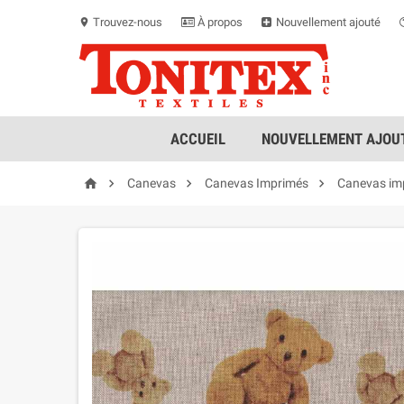
Trouvez-nous
À propos
Nouvellement ajouté
location_on
ACCUEIL
NOUVELLEMENT AJOUT




Canevas
Canevas Imprimés
Canevas im