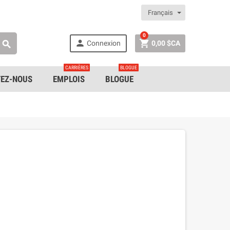
Français
0


Connexion
0,00 $CA

CARRIÈRES
BLOGUE
EZ-NOUS
EMPLOIS
BLOGUE
1