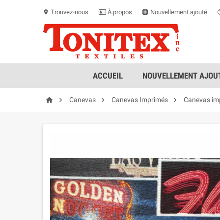
Trouvez-nous
À propos
Nouvellement ajouté
location_on
ACCUEIL
NOUVELLEMENT AJOUT




Canevas
Canevas Imprimés
Canevas im