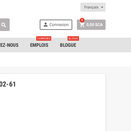
Français
0


Connexion
0,00 $CA

CARRIÈRES
BLOGUE
EZ-NOUS
EMPLOIS
BLOGUE
02-61