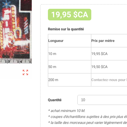
19,95 $CA
Remise sur la quantité
Longueur
Prix par mètre
10 m
19,95 $CA
50 m
19,50 $CA

200 m
Contactez-nous pour l
Quantité
* achat minimum 10 M.
* coupes d'échantillons sujettes à des prix plus é
* la taille des morceaux peut varier légèrement 