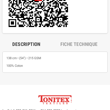
DESCRIPTION
FICHE TECHNIQUE
138 cm • (54") • 215 GSM
100% Coton