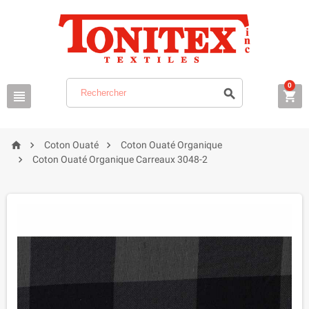
0






Coton Ouaté
Coton Ouaté Organique

Coton Ouaté Organique Carreaux 3048-2