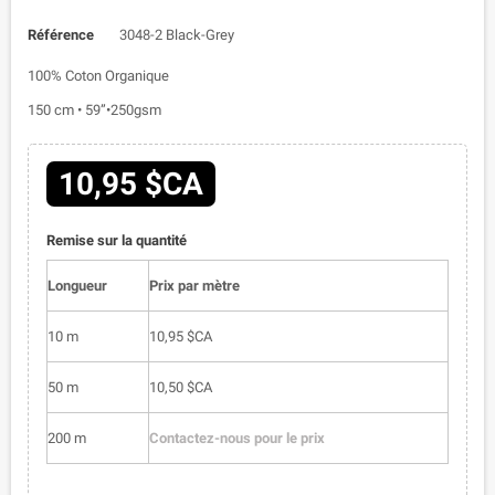
Référence
3048-2 Black-Grey
100% Coton Organique
150 cm • 59”•250gsm
10,95 $CA
Remise sur la quantité
Longueur
Prix par mètre
10 m
10,95 $CA
50 m
10,50 $CA
200 m
Contactez-nous pour le prix