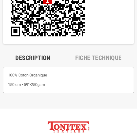
DESCRIPTION
FICHE TECHNIQUE
100% Coton Organique
150 cm • 59”•250gsm