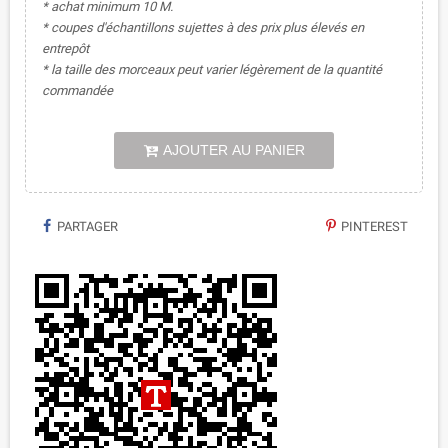
* achat minimum 10 M.
* coupes d'échantillons sujettes à des prix plus élevés en
entrepôt
* la taille des morceaux peut varier légèrement de la quantité
commandée
AJOUTER AU PANIER
PARTAGER
PINTEREST