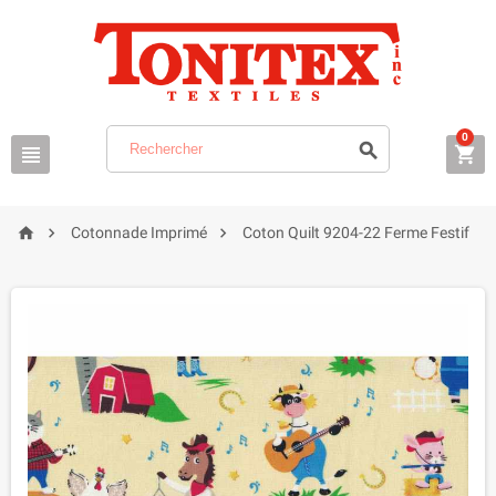
0






Cotonnade Imprimé
Coton Quilt 9204-22 Ferme Festif