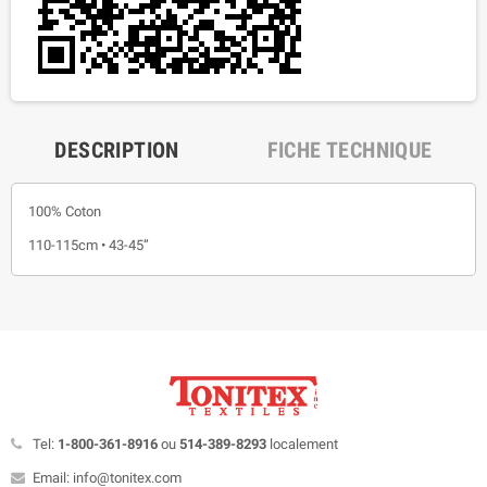
DESCRIPTION
FICHE TECHNIQUE
100% Coton
110-115cm • 43-45”
Tel:
1-800-361-8916
ou
514-389-8293
localement
Email: info@tonitex.com