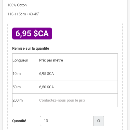
100% Coton
110-115cm • 43-45”
6,95 $CA
Remise sur la quantité
Longueur
Prix par mètre
10 m
6,95 $CA
50 m
6,50 $CA
200 m
Contactez-nous pour le prix
refresh
Quantité