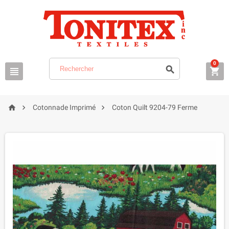
0






Cotonnade Imprimé
Coton Quilt 9204-79 Ferme