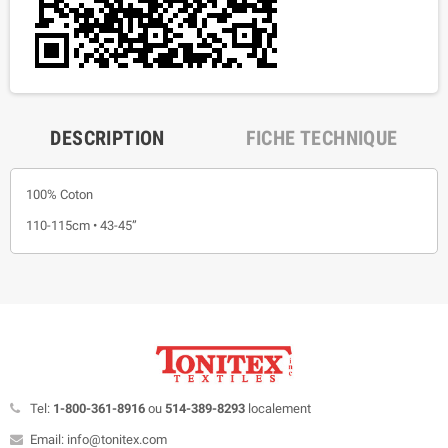
DESCRIPTION
FICHE TECHNIQUE
100% Coton
110-115cm • 43-45”
Tel:
1-800-361-8916
ou
514-389-8293
localement
Email: info@tonitex.com