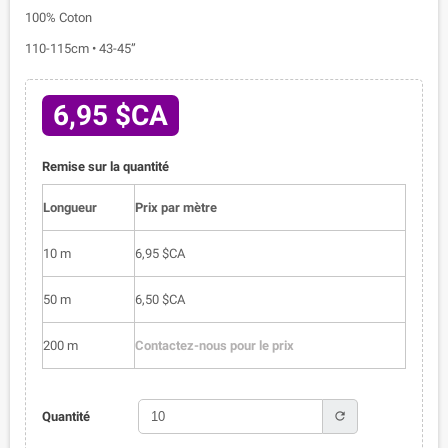
100% Coton
110-115cm • 43-45”
6,95 $CA
Remise sur la quantité
Longueur
Prix par mètre
10 m
6,95 $CA
50 m
6,50 $CA
200 m
Contactez-nous pour le prix
refresh
Quantité