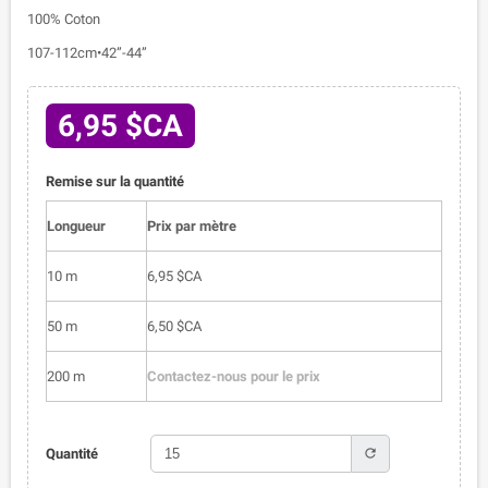
100% Coton
107-112cm•42”-44”
6,95 $CA
Remise sur la quantité
Longueur
Prix par mètre
10 m
6,95 $CA
50 m
6,50 $CA
200 m
Contactez-nous pour le prix
refresh
Quantité