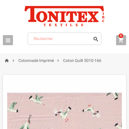
0






Cotonnade Imprimé
Coton Quilt 5010-166