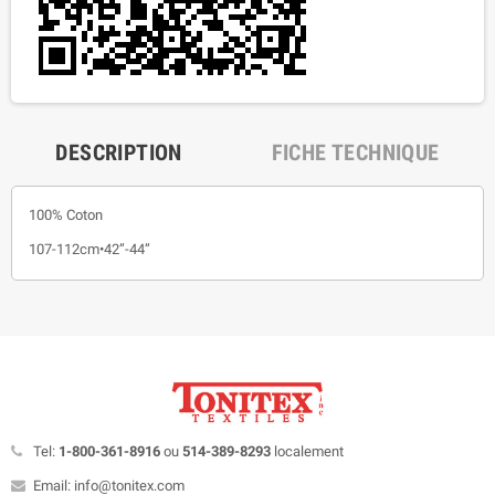
DESCRIPTION
FICHE TECHNIQUE
100% Coton
107-112cm•42”-44”
Tel:
1-800-361-8916
ou
514-389-8293
localement
Email: info@tonitex.com