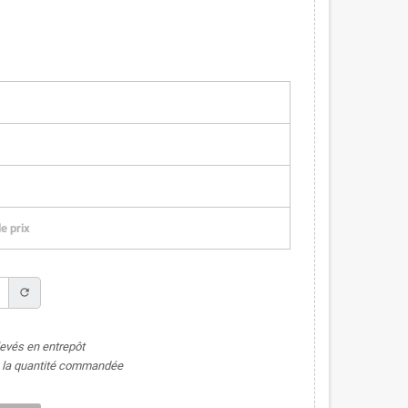
e prix
refresh
levés en entrepôt
de la quantité commandée