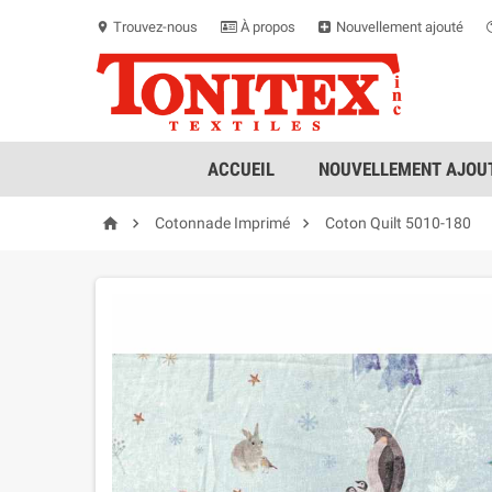
Trouvez-nous
À propos
Nouvellement ajouté
location_on
ACCUEIL
NOUVELLEMENT AJOUT



Cotonnade Imprimé
Coton Quilt 5010-180