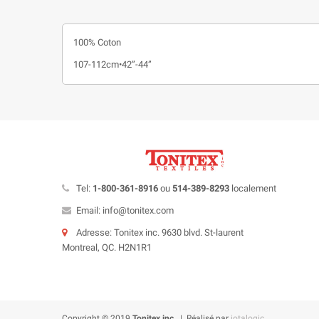
100% Coton
107-112cm•42”-44”
Tel:
1-800-361-8916
ou
514-389-8293
localement
Email: info@tonitex.com
Adresse: Tonitex inc. 9630 blvd. St-laurent
Montreal, QC. H2N1R1
Copyright © 2019
Tonitex inc.
| Réalisé par
iotalogic