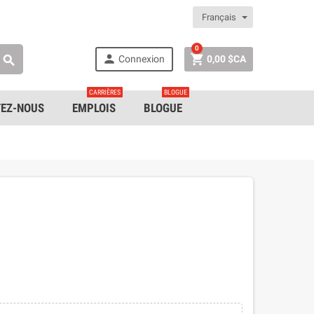
Français
0


Connexion
0,00 $CA

CARRIÈRES
BLOGUE
EZ-NOUS
EMPLOIS
BLOGUE