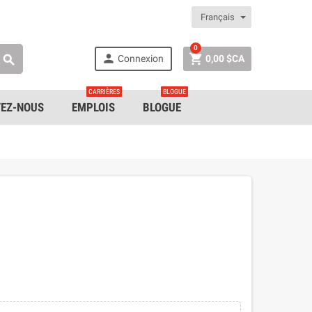
Français
0


Connexion
0,00 $CA

CARRIÈRES
BLOGUE
EZ-NOUS
EMPLOIS
BLOGUE