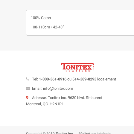
100% Coton
108-110cm • 42-43”
Tel:
1-800-361-8916
ou
514-389-8293
localement
Email: info@tonitex.com
Adresse: Tonitex inc. 9630 blvd. St-laurent
Montreal, QC. H2N1R1
Copyright © 2019
Tonitex inc.
| Réalisé par
iotalogic