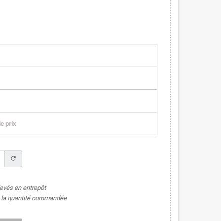
e prix
refresh
levés en entrepôt
de la quantité commandée