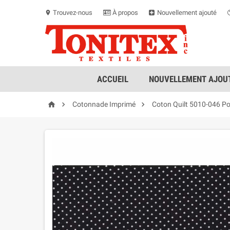
Trouvez-nous
À propos
Nouvellement ajouté
location_on
ACCUEIL
NOUVELLEMENT AJOUT



Cotonnade Imprimé
Coton Quilt 5010-046 Po