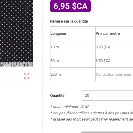
6,95 $CA
Remise sur la quantité
Longueur
Prix par mètre
10 m
6,95 $CA
50 m
6,50 $CA

200 m
Contactez-nous pour l
Quantité
* achat minimum 20 M.
* coupes d'échantillons sujettes à des prix plus é
* la taille des morceaux peut varier légèrement 