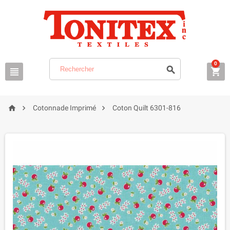
0






Cotonnade Imprimé
Coton Quilt 6301-816