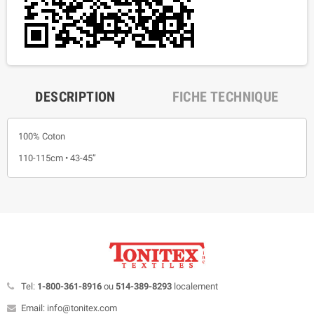
DESCRIPTION
FICHE TECHNIQUE
100% Coton
110-115cm • 43-45”
Tel:
1-800-361-8916
ou
514-389-8293
localement
Email: info@tonitex.com