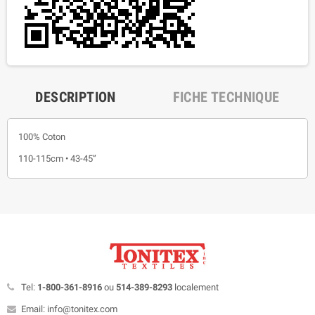
DESCRIPTION
FICHE TECHNIQUE
100% Coton
110-115cm • 43-45”
Tel:
1-800-361-8916
ou
514-389-8293
localement
Email: info@tonitex.com