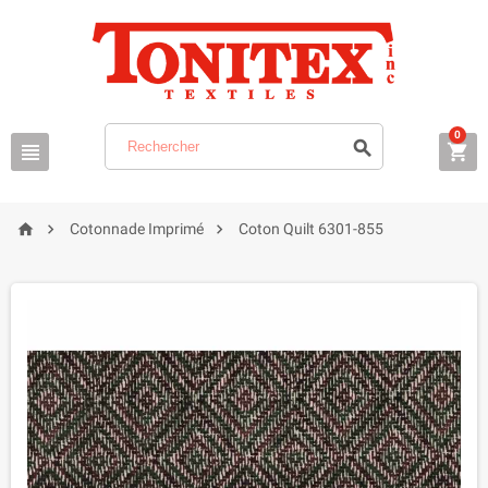
0






Cotonnade Imprimé
Coton Quilt 6301-855