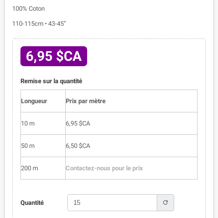
100% Coton
110-115cm • 43-45”
6,95 $CA
Remise sur la quantité
Longueur
Prix par mètre
10 m
6,95 $CA
50 m
6,50 $CA
200 m
Contactez-nous pour le prix
refresh
Quantité