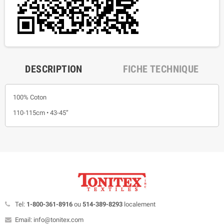
DESCRIPTION
FICHE TECHNIQUE
100% Coton
110-115cm • 43-45”
Tel:
1-800-361-8916
ou
514-389-8293
localement
Email: info@tonitex.com