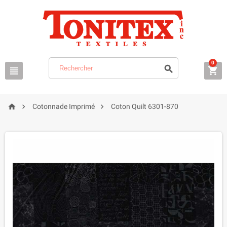
0






Cotonnade Imprimé
Coton Quilt 6301-870