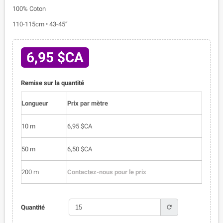
100% Coton
110-115cm • 43-45”
6,95 $CA
Remise sur la quantité
Longueur
Prix par mètre
10 m
6,95 $CA
50 m
6,50 $CA
200 m
Contactez-nous pour le prix
refresh
Quantité