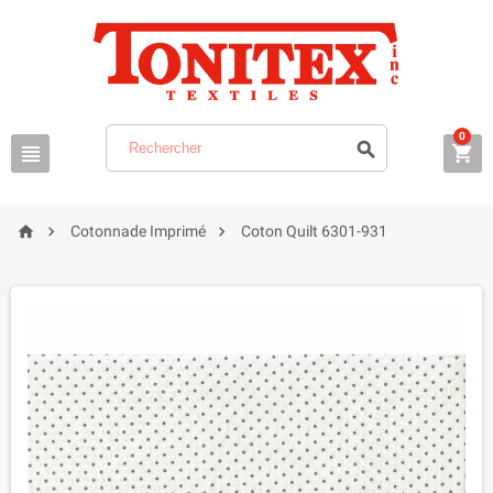
0






Cotonnade Imprimé
Coton Quilt 6301-931