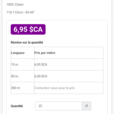
100% Coton
110-115cm • 43-45”
6,95 $CA
Remise sur la quantité
Longueur
Prix par mètre
10 m
6,95 $CA
50 m
6,50 $CA
200 m
Contactez-nous pour le prix
refresh
Quantité