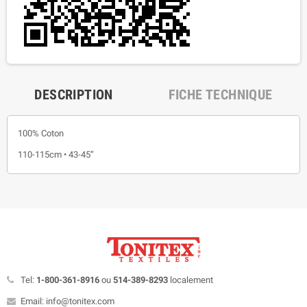
DESCRIPTION
FICHE TECHNIQUE
100% Coton
110-115cm • 43-45”
Tel:
1-800-361-8916
ou
514-389-8293
localement
Email: info@tonitex.com