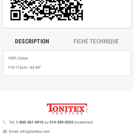
DESCRIPTION
FICHE TECHNIQUE
100% Coton
110-115cm • 43-45”
Tel:
1-800-361-8916
ou
514-389-8293
localement
Email: info@tonitex.com