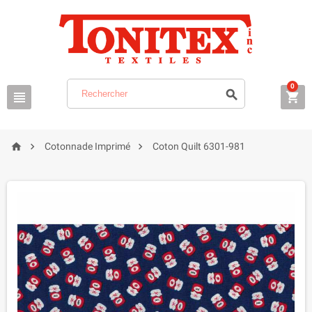
0






Cotonnade Imprimé
Coton Quilt 6301-981