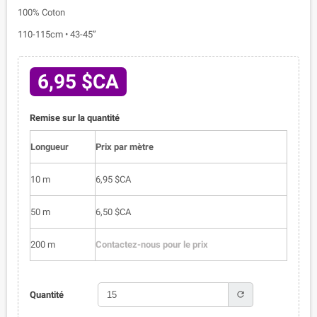
100% Coton
110-115cm • 43-45”
6,95 $CA
Remise sur la quantité
Longueur
Prix par mètre
10 m
6,95 $CA
50 m
6,50 $CA
200 m
Contactez-nous pour le prix
refresh
Quantité