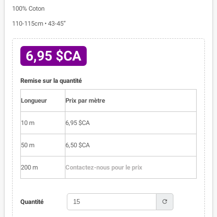
100% Coton
110-115cm • 43-45”
6,95 $CA
Remise sur la quantité
Longueur
Prix par mètre
10 m
6,95 $CA
50 m
6,50 $CA
200 m
Contactez-nous pour le prix
refresh
Quantité