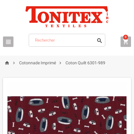
0






Cotonnade Imprimé
Coton Quilt 6301-989