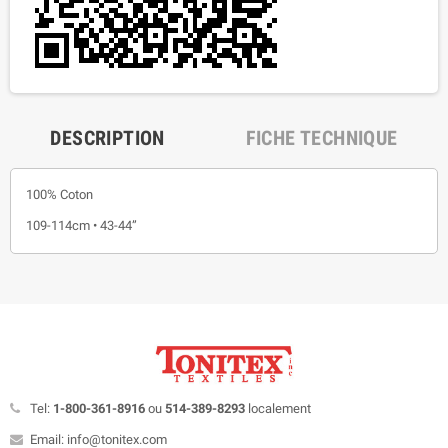
DESCRIPTION
FICHE TECHNIQUE
100% Coton
109-114cm • 43-44”
Tel:
1-800-361-8916
ou
514-389-8293
localement
Email: info@tonitex.com