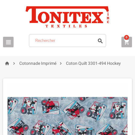
0






Cotonnade Imprimé
Coton Quilt 3301-494 Hockey