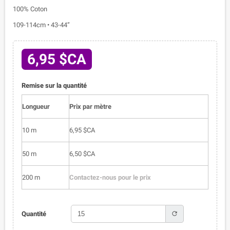
100% Coton
109-114cm • 43-44”
6,95 $CA
Remise sur la quantité
Longueur
Prix par mètre
10 m
6,95 $CA
50 m
6,50 $CA
200 m
Contactez-nous pour le prix
refresh
Quantité