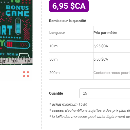
6,95 $CA
Remise sur la quantité
Longueur
Prix par mètre
10 m
6,95 $CA
50 m
6,50 $CA

200 m
Contactez-nous pour l
Quantité
* achat minimum 15 M.
* coupes d'échantillons sujettes à des prix plus é
* la taille des morceaux peut varier légèrement 