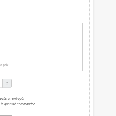
e prix
refresh
levés en entrepôt
de la quantité commandée