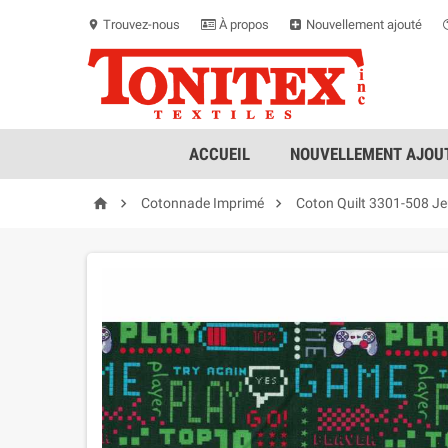
Trouvez-nous
À propos
Nouvellement ajouté
location_on
ACCUEIL
NOUVELLEMENT AJOUT



Cotonnade Imprimé
Coton Quilt 3301-508 J