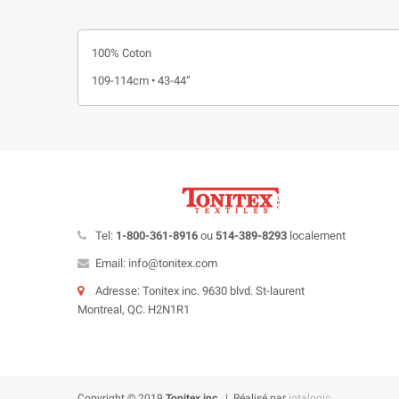
100% Coton
109-114cm • 43-44”
Tel:
1-800-361-8916
ou
514-389-8293
localement
Email: info@tonitex.com
Adresse: Tonitex inc. 9630 blvd. St-laurent
Montreal, QC. H2N1R1
Copyright © 2019
Tonitex inc.
| Réalisé par
iotalogic