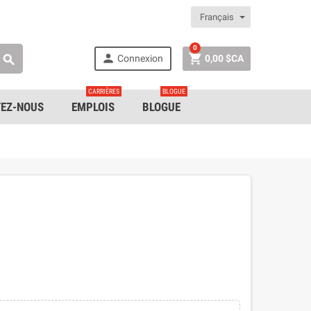
Français
0


Connexion
0,00 $CA

CARRIÈRES
BLOGUE
EZ-NOUS
EMPLOIS
BLOGUE