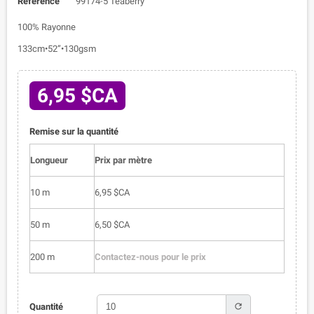
Référence
99174-5 Teaberry
100% Rayonne
133cm•52”•130gsm
6,95 $CA
Remise sur la quantité
Longueur
Prix par mètre
10 m
6,95 $CA
50 m
6,50 $CA
200 m
Contactez-nous pour le prix
refresh
Quantité