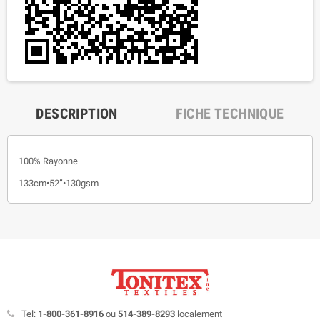
DESCRIPTION
FICHE TECHNIQUE
100% Rayonne
133cm•52”•130gsm
Tel:
1-800-361-8916
ou
514-389-8293
localement