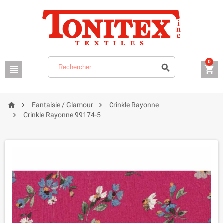
0






Fantaisie / Glamour
Crinkle Rayonne

Crinkle Rayonne 99174-5