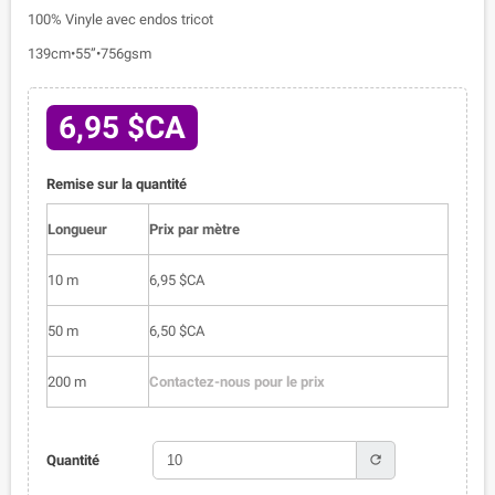
100% Vinyle avec endos tricot
139cm•55”•756gsm
6,95 $CA
Remise sur la quantité
Longueur
Prix par mètre
10 m
6,95 $CA
50 m
6,50 $CA
200 m
Contactez-nous pour le prix
refresh
Quantité