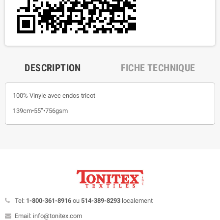
DESCRIPTION
FICHE TECHNIQUE
100% Vinyle avec endos tricot
139cm•55”•756gsm
Tel:
1-800-361-8916
ou
514-389-8293
localement
Email: info@tonitex.com