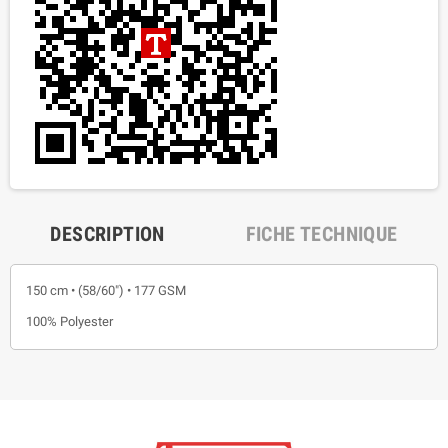
DESCRIPTION
FICHE TECHNIQUE
150 cm • (58/60") • 177 GSM
100% Polyester