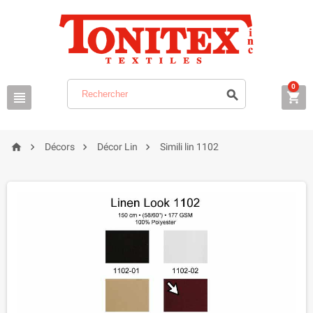
0







Décors
Décor Lin
Simili lin 1102