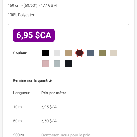
150 cm • (58/60") • 177 GSM
100% Polyester
6,95 $CA
1102-
1102-
1102-
1102-
1102-
1102-
1102-
Couleur
04
01
02
03
05
06
07
1102-
1102-
1102-
08
09
010
Remise sur la quantité
Longueur
Prix par mètre
10 m
6,95 $CA
50 m
6,50 $CA
200 m
Contactez-nous pour le prix